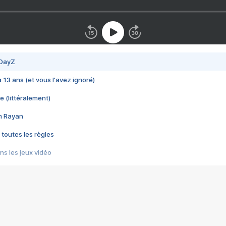
 DayZ
 a 13 ans (et vous l'avez ignoré)
e (littéralement)
im Rayan
 toutes les règles
s les jeux vidéo
us choquant de Rockstar ? - Le scandale BULLY
e plus moche de Steam
du RÊVE tourne au CAUCHEMAR
pendant 8 heures