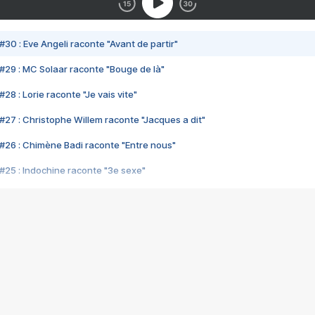
#30 : Eve Angeli raconte "Avant de partir"
#29 : MC Solaar raconte "Bouge de là"
28 : Lorie raconte "Je vais vite"
#27 : Christophe Willem raconte "Jacques a dit"
#26 : Chimène Badi raconte "Entre nous"
#25 : Indochine raconte "3e sexe"
#24 : Zaho raconte "C'est chelou"
#23 : Patrick Bruel raconte "Au café des délices"
#22 : Kyo raconte "Le chemin"
#21 : Nolwenn Leroy raconte "Cassé"
#20 : Patrick Hernandez raconte "Born to be alive"