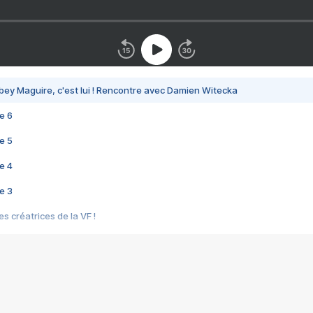
bey Maguire, c'est lui ! Rencontre avec Damien Witecka
e 6
e 5
e 4
e 3
s créatrices de la VF !
e 2
e 1
e Mektoub My Love arrive enfin ! Rencontre avec Shaïn Boumedine et Sal